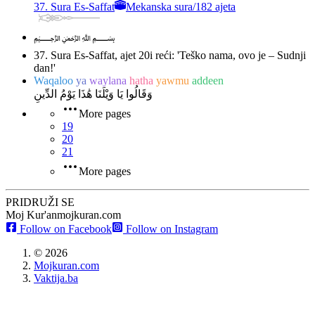
37. Sura Es-Saffat
Mekanska sura
/
182 ajeta
﷽
37. Sura Es-Saffat, ajet 20
i reći: 'Teško nama, ovo je – Sudnji
dan!'
Waqaloo
ya
waylana
hatha
yawmu
addeen
وَقَالُوا يَا وَيْلَنَا هَٰذَا يَوْمُ الدِّينِ
More pages
19
20
21
More pages
PRIDRUŽI SE
Moj Kur'an
mojkuran.com
Follow on Facebook
Follow on Instagram
©
2026
Mojkuran.com
Vaktija.ba