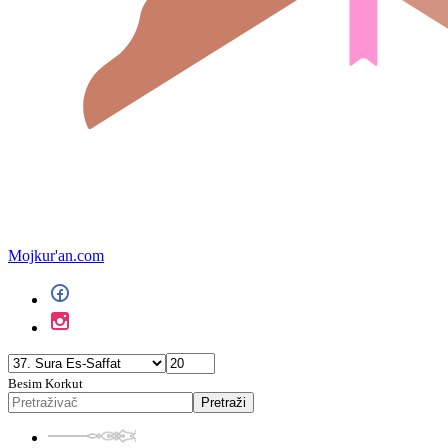
Mojkur'an.com
Besim Korkut
Pretraži