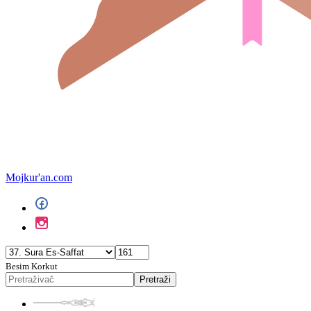
Mojkur'an.com
Besim Korkut
Pretraži