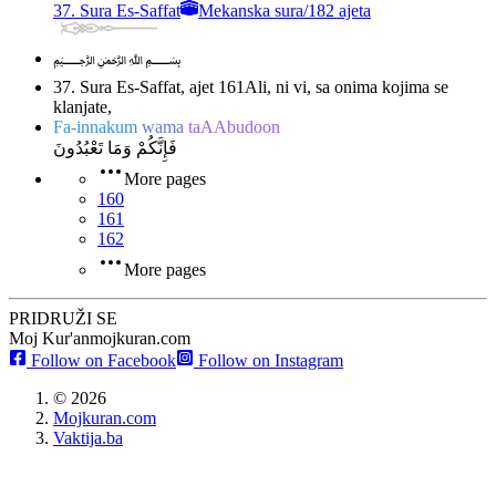
37. Sura Es-Saffat
Mekanska sura
/
182 ajeta
﷽
37. Sura Es-Saffat, ajet 161
Ali, ni vi, sa onima kojima se
klanjate,
Fa-innakum
wama
taAAbudoon
فَإِنَّكُمْ وَمَا تَعْبُدُونَ
More pages
160
161
162
More pages
PRIDRUŽI SE
Moj Kur'an
mojkuran.com
Follow on Facebook
Follow on Instagram
©
2026
Mojkuran.com
Vaktija.ba