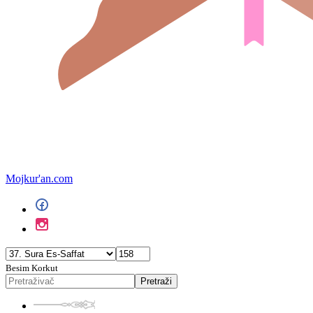
Mojkur'an.com
Besim Korkut
Pretraži