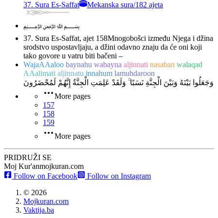
37. Sura Es-Saffat
Mekanska sura
/
182 ajeta
﷽
37. Sura Es-Saffat, ajet 158
Mnogobošci između Njega i džina
srodstvo uspostavljaju, a džini odavno znaju da će oni koji
tako govore u vatru biti bačeni –
WajaAAaloo
baynahu
wabayna
aljinnati
nasaban
walaqad
AAalimati
aljinnatu
innahum
lamuhdaroon
وَجَعَلُوا بَيْنَهُ وَبَيْنَ الْجِنَّةِ نَسَبًا ۚ وَلَقَدْ عَلِمَتِ الْجِنَّةُ إِنَّهُمْ لَمُحْضَرُونَ
More pages
157
158
159
More pages
PRIDRUŽI SE
Moj Kur'an
mojkuran.com
Follow on Facebook
Follow on Instagram
©
2026
Mojkuran.com
Vaktija.ba