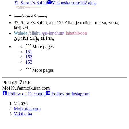
37. Sura Es-Saffat
Mekanska sura
/
182 ajeta
﷽
37. Sura Es-Saffat, ajet 152
'Allah je rodio' – oni su, zaista,
lažljivci.
Walada
Allahu
wa-innahum
lakathiboon
وَلَدَ اللَّهُ وَإِنَّهُمْ لَكَاذِبُونَ
More pages
151
152
153
More pages
PRIDRUŽI SE
Moj Kur'an
mojkuran.com
Follow on Facebook
Follow on Instagram
©
2026
Mojkuran.com
Vaktija.ba