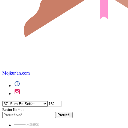
Mojkur'an.com
Besim Korkut
Pretraži