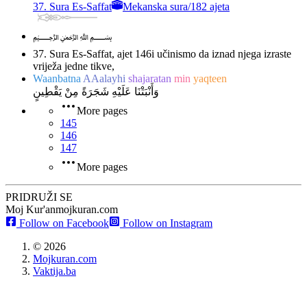
37. Sura Es-Saffat
Mekanska sura
/
182 ajeta
﷽
37. Sura Es-Saffat, ajet 146
i učinismo da iznad njega izraste
vriježa jedne tikve,
Waanbatna
AAalayhi
shajaratan
min
yaqteen
وَأَنْبَتْنَا عَلَيْهِ شَجَرَةً مِنْ يَقْطِينٍ
More pages
145
146
147
More pages
PRIDRUŽI SE
Moj Kur'an
mojkuran.com
Follow on Facebook
Follow on Instagram
©
2026
Mojkuran.com
Vaktija.ba