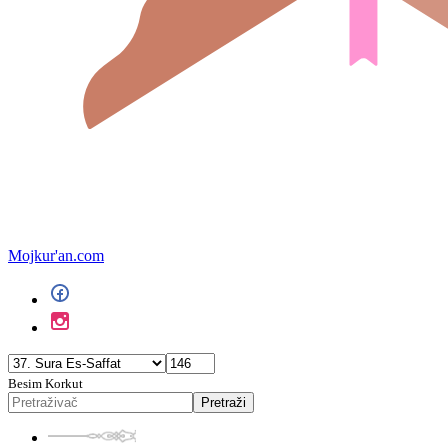
Mojkur'an.com
Besim Korkut
Pretraži