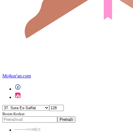
Mojkur'an.com
Besim Korkut
Pretraži