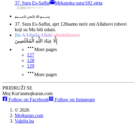
37. Sura Es-Saffat
Mekanska sura
/
182 ajeta
﷽
37. Sura Es-Saffat, ajet 128
samo neće oni Allahovi robovi
koji su Mu bili odani.
Illa
AAibada
Allahi
almukhlaseen
إِلَّا عِبَادَ اللَّهِ الْمُخْلَصِينَ
More pages
127
128
129
More pages
PRIDRUŽI SE
Moj Kur'an
mojkuran.com
Follow on Facebook
Follow on Instagram
©
2026
Mojkuran.com
Vaktija.ba