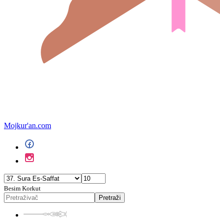
Mojkur'an.com
Besim Korkut
Pretraži