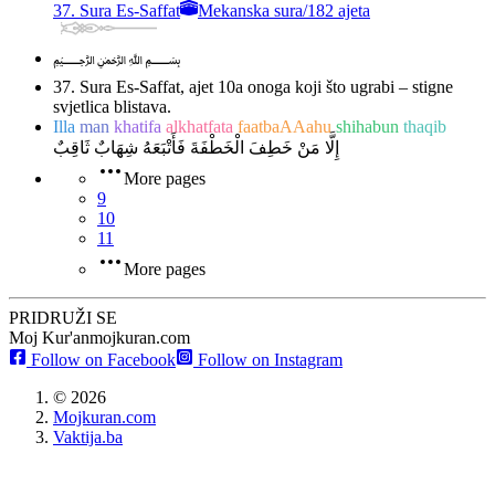
37. Sura Es-Saffat
Mekanska sura
/
182 ajeta
﷽
37. Sura Es-Saffat, ajet 10
a onoga koji što ugrabi – stigne
svjetlica blistava.
Illa
man
khatifa
alkhatfata
faatbaAAahu
shihabun
thaqib
إِلَّا مَنْ خَطِفَ الْخَطْفَةَ فَأَتْبَعَهُ شِهَابٌ ثَاقِبٌ
More pages
9
10
11
More pages
PRIDRUŽI SE
Moj Kur'an
mojkuran.com
Follow on Facebook
Follow on Instagram
©
2026
Mojkuran.com
Vaktija.ba