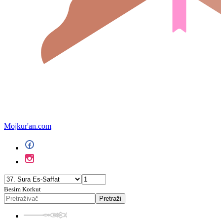
Mojkur'an.com
Besim Korkut
Pretraži