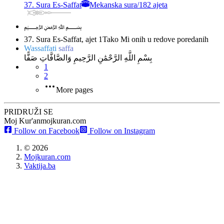
37. Sura Es-Saffat
Mekanska sura
/
182 ajeta
﷽
37. Sura Es-Saffat, ajet 1
Tako Mi onih u redove poredanih
Wassaffati
saffa
بِسْمِ اللَّهِ الرَّحْمَٰنِ الرَّحِيمِ وَالصَّافَّاتِ صَفًّا
1
2
More pages
PRIDRUŽI SE
Moj Kur'an
mojkuran.com
Follow on Facebook
Follow on Instagram
©
2026
Mojkuran.com
Vaktija.ba