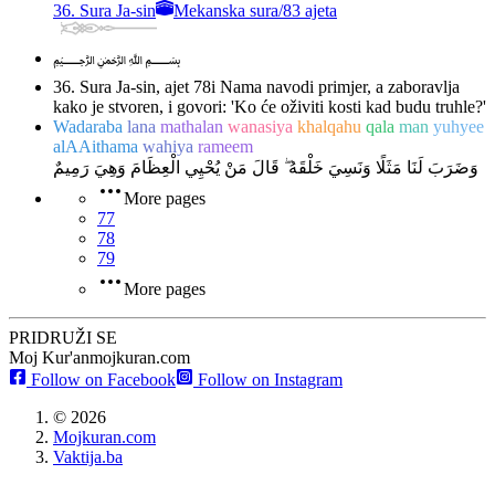
36. Sura Ja-sin
Mekanska sura
/
83 ajeta
﷽
36. Sura Ja-sin, ajet 78
i Nama navodi primjer, a zaboravlja
kako je stvoren, i govori: 'Ko će oživiti kosti kad budu truhle?'
Wadaraba
lana
mathalan
wanasiya
khalqahu
qala
man
yuhyee
alAAithama
wahiya
rameem
وَضَرَبَ لَنَا مَثَلًا وَنَسِيَ خَلْقَهُ ۖ قَالَ مَنْ يُحْيِي الْعِظَامَ وَهِيَ رَمِيمٌ
More pages
77
78
79
More pages
PRIDRUŽI SE
Moj Kur'an
mojkuran.com
Follow on Facebook
Follow on Instagram
©
2026
Mojkuran.com
Vaktija.ba