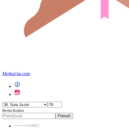
Mojkur'an.com
Besim Korkut
Pretraži