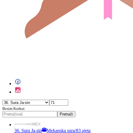
Besim Korkut
Pretraži
36. Sura Ja-sin
Mekanska sura
/
83 ajeta