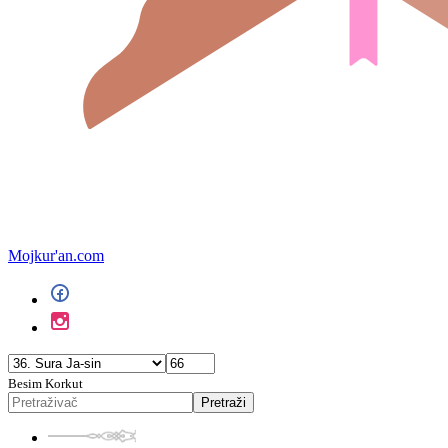
Mojkur'an.com
Besim Korkut
Pretraži