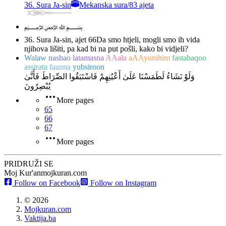
36. Sura Ja-sin
Mekanska sura
/
83 ajeta
﷽
36. Sura Ja-sin, ajet 66
Da smo htjeli, mogli smo ih vida
njihova lišiti, pa kad bi na put pošli, kako bi vidjeli?
Walaw
nashao
latamasna
AAala
aAAyunihim
fastabaqoo
assirata
faanna
yubsiroon
وَلَوْ نَشَاءُ لَطَمَسْنَا عَلَىٰ أَعْيُنِهِمْ فَاسْتَبَقُوا الصِّرَاطَ فَأَنَّىٰ
يُبْصِرُونَ
More pages
65
66
67
More pages
PRIDRUŽI SE
Moj Kur'an
mojkuran.com
Follow on Facebook
Follow on Instagram
©
2026
Mojkuran.com
Vaktija.ba