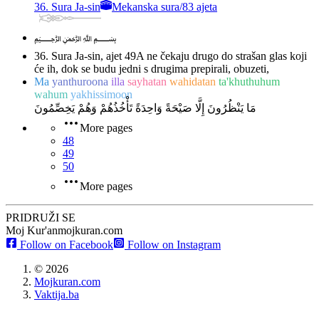
36. Sura Ja-sin
Mekanska sura
/
83 ajeta
﷽
36. Sura Ja-sin, ajet 49
A ne čekaju drugo do strašan glas koji
će ih, dok se budu jedni s drugima prepirali, obuzeti,
Ma
yanthuroona
illa
sayhatan
wahidatan
ta'khuthuhum
wahum
yakhissimoon
مَا يَنْظُرُونَ إِلَّا صَيْحَةً وَاحِدَةً تَأْخُذُهُمْ وَهُمْ يَخِصِّمُونَ
More pages
48
49
50
More pages
PRIDRUŽI SE
Moj Kur'an
mojkuran.com
Follow on Facebook
Follow on Instagram
©
2026
Mojkuran.com
Vaktija.ba