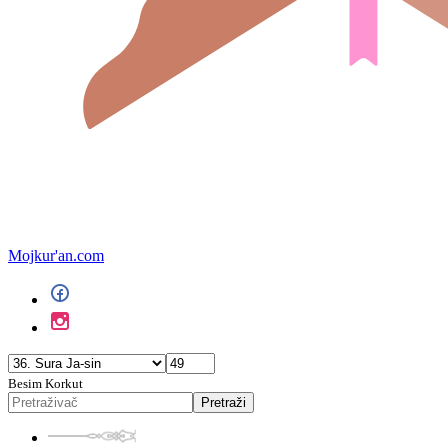
Mojkur'an.com
Besim Korkut
Pretraži