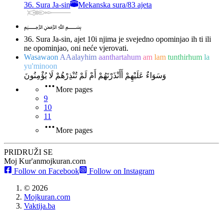
36. Sura Ja-sin
Mekanska sura
/
83 ajeta
﷽
36. Sura Ja-sin, ajet 10
i njima je svejedno opominjao ih ti ili
ne opominjao, oni neće vjerovati.
Wasawaon
AAalayhim
aanthartahum
am
lam
tunthirhum
la
yu'minoon
وَسَوَاءٌ عَلَيْهِمْ أَأَنْذَرْتَهُمْ أَمْ لَمْ تُنْذِرْهُمْ لَا يُؤْمِنُونَ
More pages
9
10
11
More pages
PRIDRUŽI SE
Moj Kur'an
mojkuran.com
Follow on Facebook
Follow on Instagram
©
2026
Mojkuran.com
Vaktija.ba