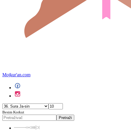
Mojkur'an.com
Besim Korkut
Pretraži