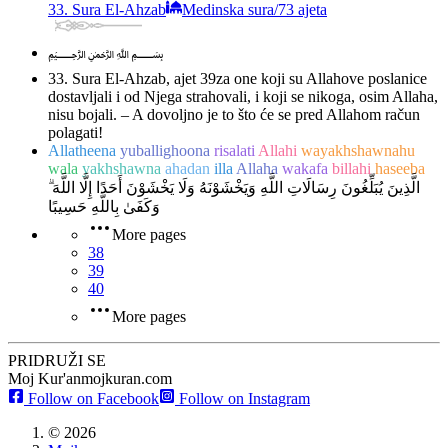
33. Sura El-Ahzab
Medinska sura
/
73 ajeta
﷽
33. Sura El-Ahzab, ajet 39
za one koji su Allahove poslanice
dostavljali i od Njega strahovali, i koji se nikoga, osim Allaha,
nisu bojali. – A dovoljno je to što će se pred Allahom račun
polagati!
Allatheena
yuballighoona
risalati
Allahi
wayakhshawnahu
wala
yakhshawna
ahadan
illa
Allaha
wakafa
billahi
haseeba
الَّذِينَ يُبَلِّغُونَ رِسَالَاتِ اللَّهِ وَيَخْشَوْنَهُ وَلَا يَخْشَوْنَ أَحَدًا إِلَّا اللَّهَ ۗ
وَكَفَىٰ بِاللَّهِ حَسِيبًا
More pages
38
39
40
More pages
PRIDRUŽI SE
Moj Kur'an
mojkuran.com
Follow on Facebook
Follow on Instagram
©
2026