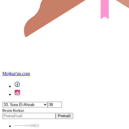
Mojkur'an.com
Besim Korkut
Pretraži