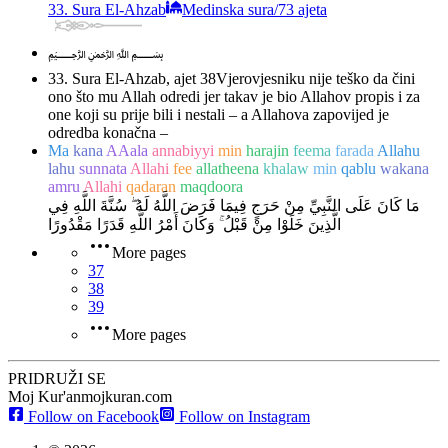
33. Sura El-Ahzab
Medinska sura
/
73 ajeta
﷽
33. Sura El-Ahzab, ajet 38
Vjerovjesniku nije teško da čini
ono što mu Allah odredi jer takav je bio Allahov propis i za
one koji su prije bili i nestali – a Allahova zapovijed je
odredba konačna –
Ma
kana
AAala
annabiyyi
min
harajin
feema
farada
Allahu
lahu
sunnata
Allahi
fee
allatheena
khalaw
min
qablu
wakana
amru
Allahi
qadaran
maqdoora
مَا كَانَ عَلَى النَّبِيِّ مِنْ حَرَجٍ فِيمَا فَرَضَ اللَّهُ لَهُ ۖ سُنَّةَ اللَّهِ فِي
الَّذِينَ خَلَوْا مِنْ قَبْلُ ۚ وَكَانَ أَمْرُ اللَّهِ قَدَرًا مَقْدُورًا
More pages
37
38
39
More pages
PRIDRUŽI SE
Moj Kur'an
mojkuran.com
Follow on Facebook
Follow on Instagram