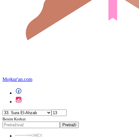
Mojkur'an.com
Besim Korkut
Pretraži