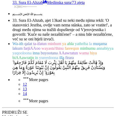
33. Sura El-Ahzab
Medinska sura
/
73 ajeta
﷽
33. Sura El-Ahzab, ajet 13
kad su neki među njima rekli: 'O
stanovnici Jesriba, ovdje vam nema stánka, zato se vratite!', a
drugi među njima su tražili dopuštenje od Vjerovjesnika i
govorili: 'Kuće su naše nezaštićene!' – a nisu bile nezaštićene,
već su se oni htjeli izvući.
Wa-ith
qalat
ta-ifatun
minhum
ya
ahla
yathriba
la
muqama
lakum
farjiAAoo
wayasta'thinu
fareequn
minhumu
annabiyya
yaqooloona
inna
buyootana
AAawratun
wama
hiya
biAAawratin
in
yureedoona
illa
firara
وَإِذْ قَالَتْ طَائِفَةٌ مِنْهُمْ يَا أَهْلَ يَثْرِبَ لَا مُقَامَ لَكُمْ فَارْجِعُوا ۚ
وَيَسْتَأْذِنُ فَرِيقٌ مِنْهُمُ النَّبِيَّ يَقُولُونَ إِنَّ بُيُوتَنَا عَوْرَةٌ وَمَا هِيَ
بِعَوْرَةٍ ۖ إِنْ يُرِيدُونَ إِلَّا فِرَارًا
More pages
12
13
14
More pages
PRIDRUŽI SE