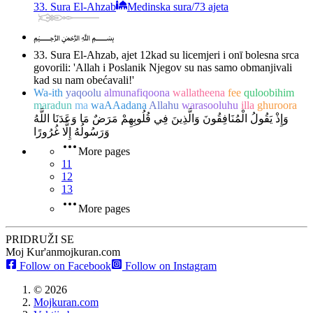
33. Sura El-Ahzab
Medinska sura
/
73 ajeta
﷽
33. Sura El-Ahzab, ajet 12
kad su licemjeri i onī bolesna srca
govorili: 'Allah i Poslanik Njegov su nas samo obmanjivali
kad su nam obećavali!'
Wa-ith
yaqoolu
almunafiqoona
wallatheena
fee
quloobihim
maradun
ma
waAAadana
Allahu
warasooluhu
illa
ghuroora
وَإِذْ يَقُولُ الْمُنَافِقُونَ وَالَّذِينَ فِي قُلُوبِهِمْ مَرَضٌ مَا وَعَدَنَا اللَّهُ
وَرَسُولُهُ إِلَّا غُرُورًا
More pages
11
12
13
More pages
PRIDRUŽI SE
Moj Kur'an
mojkuran.com
Follow on Facebook
Follow on Instagram
©
2026
Mojkuran.com