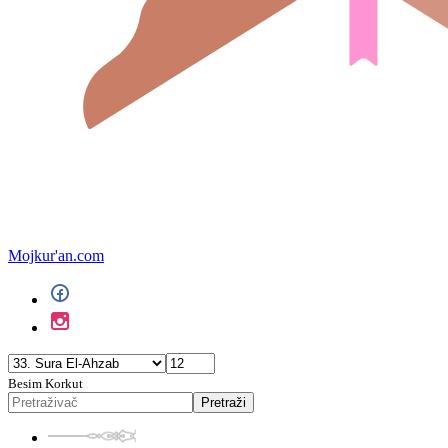
Mojkur'an.com
Besim Korkut
Pretraži