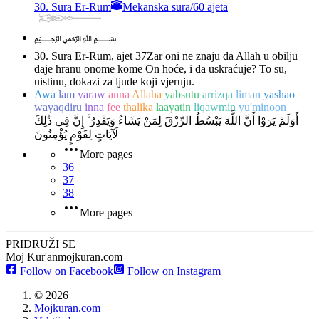
30. Sura Er-Rum
Mekanska sura
/
60 ajeta
﷽
30. Sura Er-Rum, ajet 37
Zar oni ne znaju da Allah u obilju
daje hranu onome kome On hoće, i da uskraćuje? To su,
uistinu, dokazi za ljude koji vjeruju.
Awa
lam
yaraw
anna
Allaha
yabsutu
arrizqa
liman
yashao
wayaqdiru
inna
fee
thalika
laayatin
liqawmin
yu'minoon
أَوَلَمْ يَرَوْا أَنَّ اللَّهَ يَبْسُطُ الرِّزْقَ لِمَنْ يَشَاءُ وَيَقْدِرُ ۚ إِنَّ فِي ذَٰلِكَ
لَآيَاتٍ لِقَوْمٍ يُؤْمِنُونَ
More pages
36
37
38
More pages
PRIDRUŽI SE
Moj Kur'an
mojkuran.com
Follow on Facebook
Follow on Instagram
©
2026
Mojkuran.com