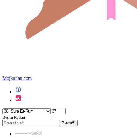
Mojkur'an.com
Besim Korkut
Pretraži