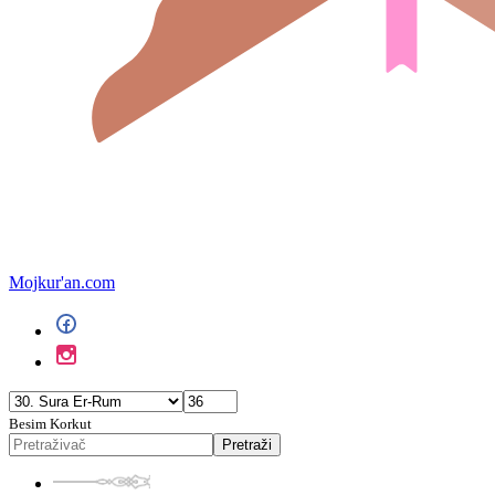
Mojkur'an.com
Besim Korkut
Pretraži