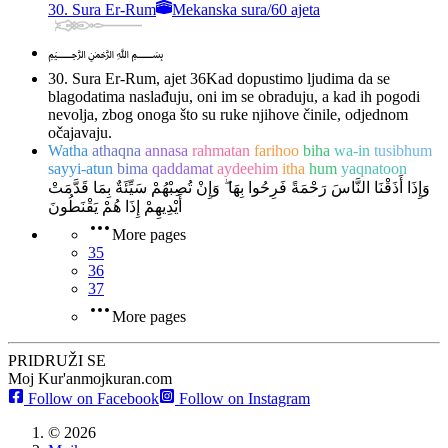
30. Sura Er-Rum
Mekanska sura
/
60 ajeta
﷽
30. Sura Er-Rum, ajet 36
Kad dopustimo ljudima da se
blagodatima naslađuju, oni im se obraduju, a kad ih pogodi
nevolja, zbog onoga što su ruke njihove činile, odjednom
očajavaju.
Watha
athaqna
annasa
rahmatan
farihoo
biha
wa-in
tusibhum
sayyi-atun
bima
qaddamat
aydeehim
itha
hum
yaqnatoon
وَإِذَا أَذَقْنَا النَّاسَ رَحْمَةً فَرِحُوا بِهَا ۖ وَإِنْ تُصِبْهُمْ سَيِّئَةٌ بِمَا قَدَّمَتْ
أَيْدِيهِمْ إِذَا هُمْ يَقْنَطُونَ
More pages
35
36
37
More pages
PRIDRUŽI SE
Moj Kur'an
mojkuran.com
Follow on Facebook
Follow on Instagram
©
2026