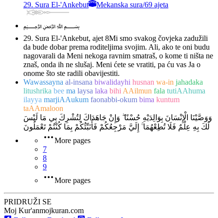
29. Sura El-'Ankebut
Mekanska sura
/
69 ajeta
﷽
29. Sura El-'Ankebut, ajet 8
Mi smo svakog čovjeka zadužili
da bude dobar prema roditeljima svojim. Ali, ako te oni budu
nagovarali da Meni nekoga ravnim smatraš, o kome ti ništa ne
znaš, onda ih ne slušaj. Meni ćete se vratiti, pa ću vas Ja o
onome što ste radili obavijestiti.
Wawassayna
al-insana
biwalidayhi
husnan
wa-in
jahadaka
litushrika
bee
ma
laysa
laka
bihi
AAilmun
fala
tutiAAhuma
ilayya
marjiAAukum
faonabbi-okum
bima
kuntum
taAAmaloon
وَوَصَّيْنَا الْإِنْسَانَ بِوَالِدَيْهِ حُسْنًا ۖ وَإِنْ جَاهَدَاكَ لِتُشْرِكَ بِي مَا لَيْسَ
لَكَ بِهِ عِلْمٌ فَلَا تُطِعْهُمَا ۚ إِلَيَّ مَرْجِعُكُمْ فَأُنَبِّئُكُمْ بِمَا كُنْتُمْ تَعْمَلُونَ
More pages
7
8
9
More pages
PRIDRUŽI SE
Moj Kur'an
mojkuran.com