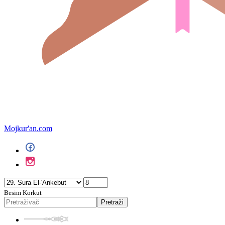
Mojkur'an.com
Besim Korkut
Pretraži