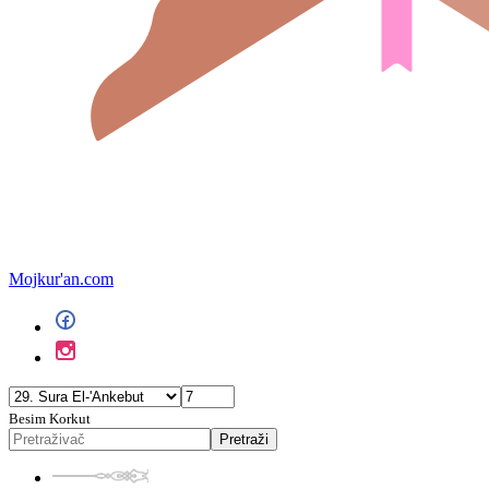
Mojkur'an.com
Besim Korkut
Pretraži