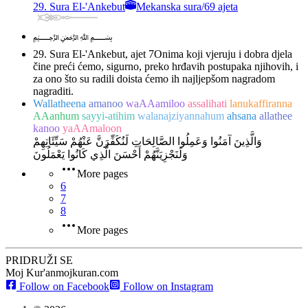
29. Sura El-'Ankebut
Mekanska sura
/
69 ajeta
﷽
29. Sura El-'Ankebut, ajet 7
Onima koji vjeruju i dobra djela
čine preći ćemo, sigurno, preko hrđavih postupaka njihovih, i
za ono što su radili doista ćemo ih najljepšom nagradom
nagraditi.
Wallatheena
amanoo
waAAamiloo
assalihati
lanukaffiranna
AAanhum
sayyi-atihim
walanajziyannahum
ahsana
allathee
kanoo
yaAAmaloon
وَالَّذِينَ آمَنُوا وَعَمِلُوا الصَّالِحَاتِ لَنُكَفِّرَنَّ عَنْهُمْ سَيِّئَاتِهِمْ
وَلَنَجْزِيَنَّهُمْ أَحْسَنَ الَّذِي كَانُوا يَعْمَلُونَ
More pages
6
7
8
More pages
PRIDRUŽI SE
Moj Kur'an
mojkuran.com
Follow on Facebook
Follow on Instagram