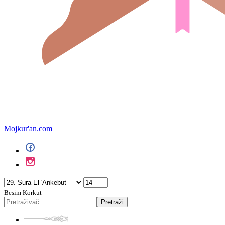
Mojkur'an.com
Besim Korkut
Pretraži