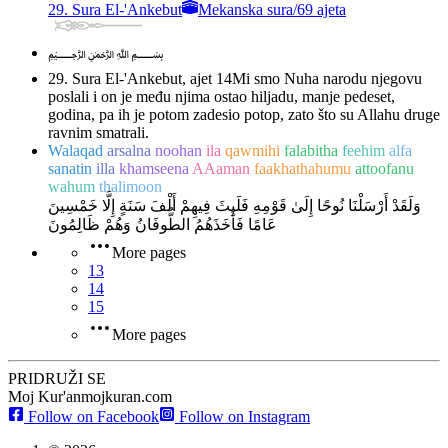
29. Sura El-'Ankebut
Mekanska sura
/
69 ajeta
﷽
29. Sura El-'Ankebut, ajet 14
Mi smo Nuha narodu njegovu
poslali i on je među njima ostao hiljadu, manje pedeset,
godina, pa ih je potom zadesio potop, zato što su Allahu druge
ravnim smatrali.
Walaqad
arsalna
noohan
ila
qawmihi
falabitha
feehim
alfa
sanatin
illa
khamseena
AAaman
faakhathahumu
attoofanu
wahum
thalimoon
وَلَقَدْ أَرْسَلْنَا نُوحًا إِلَىٰ قَوْمِهِ فَلَبِثَ فِيهِمْ أَلْفَ سَنَةٍ إِلَّا خَمْسِينَ
عَامًا فَأَخَذَهُمُ الطُّوفَانُ وَهُمْ ظَالِمُونَ
More pages
13
14
15
More pages
PRIDRUŽI SE
Moj Kur'an
mojkuran.com
Follow on Facebook
Follow on Instagram