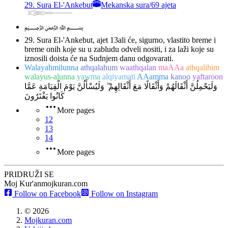
29. Sura El-'Ankebut
Mekanska sura
/
69 ajeta
﷽
29. Sura El-'Ankebut, ajet 13
ali će, sigurno, vlastito breme i
breme onih koje su u zabludu odveli nositi, i za laži koje su
iznosili doista će na Sudnjem danu odgovarati.
Walayahmilunna
athqalahum
waathqalan
maAAa
athqalihim
walayus-alunna
yawma
alqiyamati
AAamma
kanoo
yaftaroon
وَلَيَحْمِلُنَّ أَثْقَالَهُمْ وَأَثْقَالًا مَعَ أَثْقَالِهِمْ ۖ وَلَيُسْأَلُنَّ يَوْمَ الْقِيَامَةِ عَمَّا
كَانُوا يَفْتَرُونَ
More pages
12
13
14
More pages
PRIDRUŽI SE
Moj Kur'an
mojkuran.com
Follow on Facebook
Follow on Instagram
©
2026
Mojkuran.com