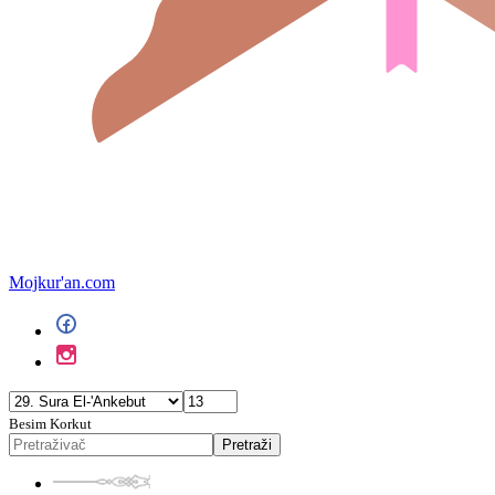
Mojkur'an.com
Besim Korkut
Pretraži