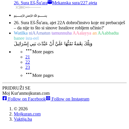
26. Sura Eš-Šu'ara
Mekanska sura
/
227 ajeta
﷽
26. Sura Eš-Šu'ara, ajet 22
A dobročinstvo koje mi prebacuješ
– da nije to što si sinove Israilove robljem učinio?'
Watilka
niAAmatun
tamunnuha
AAalayya
an
AAabbadta
banee
isra-eel
وَتِلْكَ نِعْمَةٌ تَمُنُّهَا عَلَيَّ أَنْ عَبَّدْتَ بَنِي إِسْرَائِيلَ
More pages
21
22
23
More pages
PRIDRUŽI SE
Moj Kur'an
mojkuran.com
Follow on Facebook
Follow on Instagram
©
2026
Mojkuran.com
Vaktija.ba