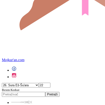
Mojkur'an.com
Besim Korkut
Pretraži