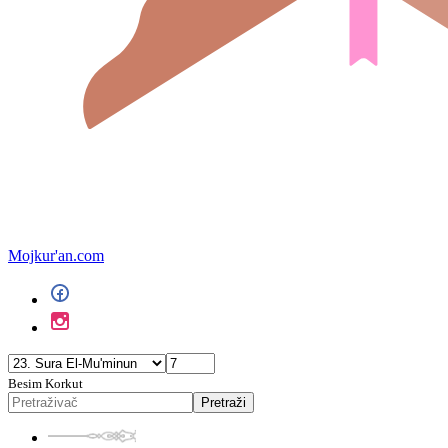
Mojkur'an.com
Besim Korkut
Pretraži