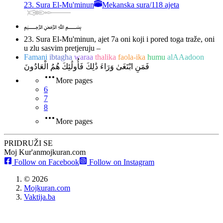
23. Sura El-Mu'minun
Mekanska sura
/
118 ajeta
﷽
23. Sura El-Mu'minun, ajet 7
a oni koji i pored toga traže, oni
u zlu sasvim pretjeruju –
Famani
ibtagha
waraa
thalika
faola-ika
humu
alAAadoon
فَمَنِ ابْتَغَىٰ وَرَاءَ ذَٰلِكَ فَأُولَٰئِكَ هُمُ الْعَادُونَ
More pages
6
7
8
More pages
PRIDRUŽI SE
Moj Kur'an
mojkuran.com
Follow on Facebook
Follow on Instagram
©
2026
Mojkuran.com
Vaktija.ba