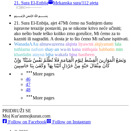
21. Sura El-Enbija
Mekanska sura
/
112 ajeta
﷽
21. Sura El-Enbija, ajet 47
Mi ćemo na Sudnjem danu
ispravne terazije postaviti, pa se nikome krivo neće učiniti;
ako nešto bude teško koliko zrno gorušice, Mi ćemo za to
kazniti ili nagraditi. A dosta je to što ćemo Mi račune ispitivati.
WanadaAAu
almawazeena
alqista
liyawmi
alqiyamati
fala
tuthlamu
nafsun
shay-an
wa-in
kana
mithqala
habbatin
min
khardalin
atayna
biha
wakafa
bina
hasibeen
وَنَضَعُ الْمَوَازِينَ الْقِسْطَ لِيَوْمِ الْقِيَامَةِ فَلَا تُظْلَمُ نَفْسٌ شَيْئًا ۖ وَإِنْ
كَانَ مِثْقَالَ حَبَّةٍ مِنْ خَرْدَلٍ أَتَيْنَا بِهَا ۗ وَكَفَىٰ بِنَا حَاسِبِينَ
More pages
46
47
48
More pages
PRIDRUŽI SE
Moj Kur'an
mojkuran.com
Follow on Facebook
Follow on Instagram