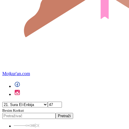
Mojkur'an.com
Besim Korkut
Pretraži