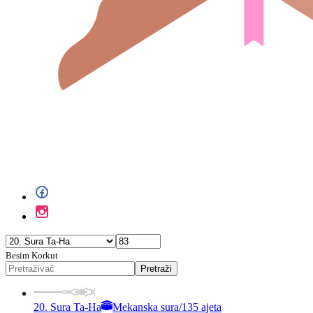
Besim Korkut
Pretraži
20. Sura Ta-Ha
Mekanska sura
/
135 ajeta