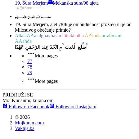
19. Sura Merjem
Mekanska sura
/
98 ajeta
﷽
19. Sura Merjem, ajet 78
Ili je on budućnost prozreo ili je od
Milostivog obećanje primio?
AttalaAAa
alghayba
ami
ittakhatha
AAinda
arrahmani
AAahda
أَطَّلَعَ الْغَيْبَ أَمِ اتَّخَذَ عِنْدَ الرَّحْمَٰنِ عَهْدًا
More pages
77
78
79
More pages
PRIDRUŽI SE
Moj Kur'an
mojkuran.com
Follow on Facebook
Follow on Instagram
©
2026
Mojkuran.com
Vaktija.ba