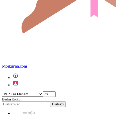
Mojkur'an.com
Besim Korkut
Pretraži