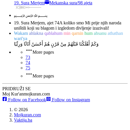
19. Sura Merjem
Mekanska sura
/
98 ajeta
﷽
19. Sura Merjem, ajet 74
A koliko smo Mi prije njih naroda
uništili koji su blagom i izgledom divljenje izazivali!
Wakam
ahlakna
qablahum
min
qarnin
hum
ahsanu
athathan
wari'ya
وَكَمْ أَهْلَكْنَا قَبْلَهُمْ مِنْ قَرْنٍ هُمْ أَحْسَنُ أَثَاثًا وَرِئْيًا
More pages
73
74
75
More pages
PRIDRUŽI SE
Moj Kur'an
mojkuran.com
Follow on Facebook
Follow on Instagram
©
2026
Mojkuran.com
Vaktija.ba