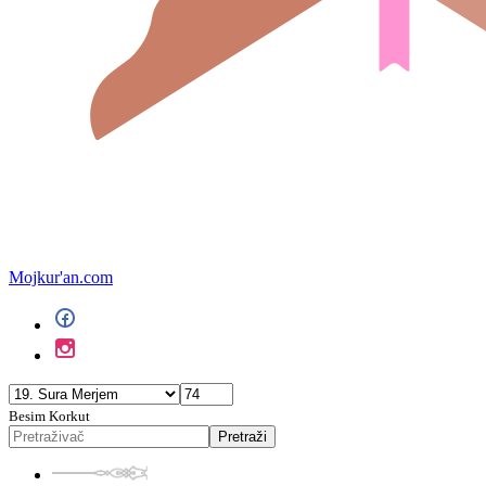
Mojkur'an.com
Besim Korkut
Pretraži