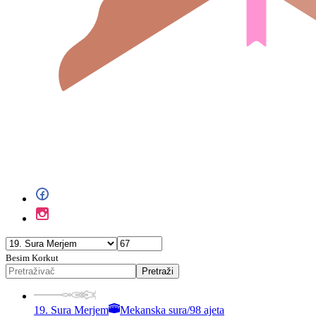
Besim Korkut
Pretraži
19. Sura Merjem
Mekanska sura
/
98 ajeta