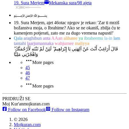
19. Sura Merjem
Mekanska sura
/
98 ajeta
﷽
19. Sura Merjem, ajet 46
otac njegov je rekao: 'Zar ti mrziš
božanstva moja, o Ibrahime? Ako se ne okaniš, zbilja ću te
kamenjem potjerati, zato me za dugo vremena napusti!'
Qala
araghibun
anta
AAan
alihatee
ya
ibraheemu
la-in
lam
tantahi
laarjumannaka
wahjurnee
maliyya
قَالَ أَرَاغِبٌ أَنْتَ عَنْ آلِهَتِي يَا إِبْرَاهِيمُ ۖ لَئِنْ لَمْ تَنْتَهِ لَأَرْجُمَنَّكَ ۖ
وَاهْجُرْنِي مَلِيًّا
More pages
45
46
47
More pages
PRIDRUŽI SE
Moj Kur'an
mojkuran.com
Follow on Facebook
Follow on Instagram
©
2026
Mojkuran.com