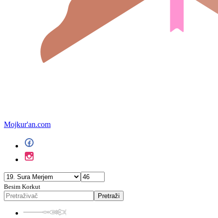
Mojkur'an.com
Besim Korkut
Pretraži