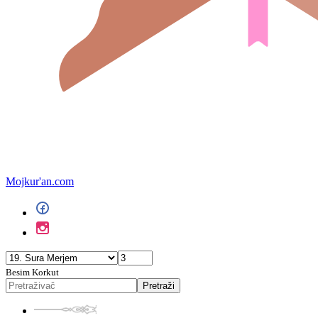
Mojkur'an.com
Besim Korkut
Pretraži