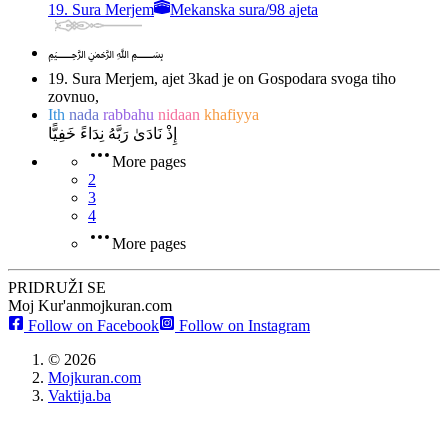
19. Sura Merjem
Mekanska sura
/
98 ajeta
﷽
19. Sura Merjem, ajet 3
kad je on Gospodara svoga tiho
zovnuo,
Ith
nada
rabbahu
nidaan
khafiyya
إِذْ نَادَىٰ رَبَّهُ نِدَاءً خَفِيًّا
More pages
2
3
4
More pages
PRIDRUŽI SE
Moj Kur'an
mojkuran.com
Follow on Facebook
Follow on Instagram
©
2026
Mojkuran.com
Vaktija.ba