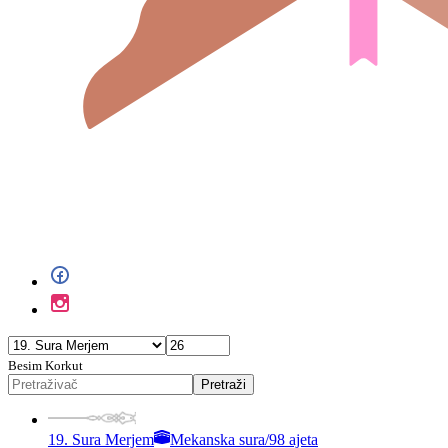
Besim Korkut
Pretraži
19. Sura Merjem
Mekanska sura
/
98 ajeta