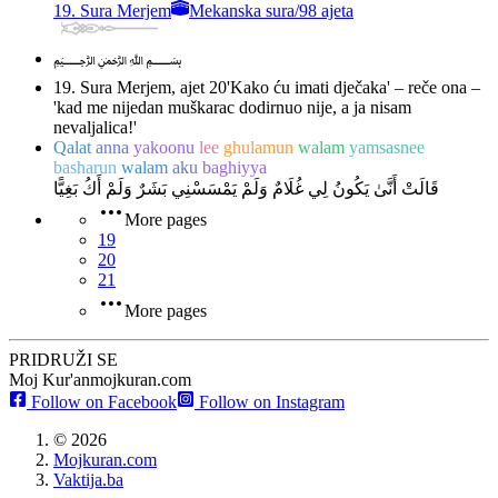
19. Sura Merjem
Mekanska sura
/
98 ajeta
﷽
19. Sura Merjem, ajet 20
'Kako ću imati dječaka' – reče ona –
'kad me nijedan muškarac dodirnuo nije, a ja nisam
nevaljalica!'
Qalat
anna
yakoonu
lee
ghulamun
walam
yamsasnee
basharun
walam
aku
baghiyya
قَالَتْ أَنَّىٰ يَكُونُ لِي غُلَامٌ وَلَمْ يَمْسَسْنِي بَشَرٌ وَلَمْ أَكُ بَغِيًّا
More pages
19
20
21
More pages
PRIDRUŽI SE
Moj Kur'an
mojkuran.com
Follow on Facebook
Follow on Instagram
©
2026
Mojkuran.com
Vaktija.ba