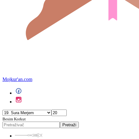
Mojkur'an.com
Besim Korkut
Pretraži