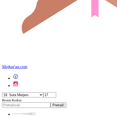
Mojkur'an.com
Besim Korkut
Pretraži