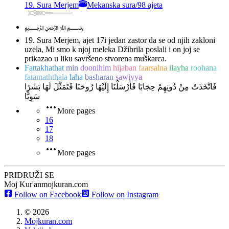
19. Sura Merjem
Mekanska sura
/
98 ajeta
﷽
19. Sura Merjem, ajet 17
i jedan zastor da se od njih zakloni
uzela, Mi smo k njoj meleka Džibrila poslali i on joj se
prikazao u liku savršeno stvorena muškarca.
Fattakhathat
min
doonihim
hijaban
faarsalna
ilayha
roohana
fatamaththala
laha
basharan
sawiyya
فَاتَّخَذَتْ مِنْ دُونِهِمْ حِجَابًا فَأَرْسَلْنَا إِلَيْهَا رُوحَنَا فَتَمَثَّلَ لَهَا بَشَرًا
سَوِيًّا
More pages
16
17
18
More pages
PRIDRUŽI SE
Moj Kur'an
mojkuran.com
Follow on Facebook
Follow on Instagram
©
2026
Mojkuran.com