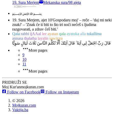
19. Sura Merjem
Mekanska sura
/
98 ajeta
﷽
19. Sura Merjem, ajet 10
'Gospodaru moj' – reče – 'daj mi neki
znak!' – 'Znak će ti biti to što tri noći nećeš s ljudima
razgovarati, a zdrav ćeš biti.'
Qala
rabbi
ijAAal
lee
ayatan
qala
ayatuka
alla
tukallima
annasa
thalatha
layalin
sawiyya
قَالَ رَبِّ اجْعَلْ لِي آيَةً ۚ قَالَ آيَتُكَ أَلَّا تُكَلِّمَ النَّاسَ ثَلَاثَ لَيَالٍ سَوِيًّا
More pages
9
10
11
More pages
PRIDRUŽI SE
Moj Kur'an
mojkuran.com
Follow on Facebook
Follow on Instagram
©
2026
Mojkuran.com
Vaktija.ba