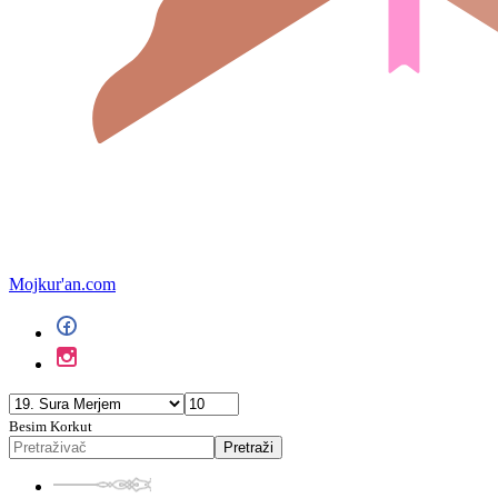
Mojkur'an.com
Besim Korkut
Pretraži