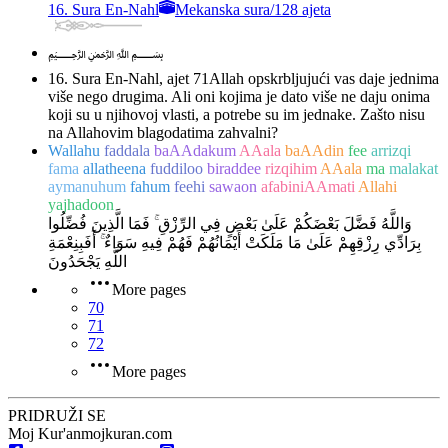
16. Sura En-Nahl
Mekanska sura
/
128 ajeta
﷽
16. Sura En-Nahl, ajet 71
Allah opskrbljujući vas daje jednima
više nego drugima. Ali oni kojima je dato više ne daju onima
koji su u njihovoj vlasti, a potrebe su im jednake. Zašto nisu
na Allahovim blagodatima zahvalni?
Wallahu
faddala
baAAdakum
AAala
baAAdin
fee
arrizqi
fama
allatheena
fuddiloo
biraddee
rizqihim
AAala
ma
malakat
aymanuhum
fahum
feehi
sawaon
afabiniAAmati
Allahi
yajhadoon
وَاللَّهُ فَضَّلَ بَعْضَكُمْ عَلَىٰ بَعْضٍ فِي الرِّزْقِ ۚ فَمَا الَّذِينَ فُضِّلُوا
بِرَادِّي رِزْقِهِمْ عَلَىٰ مَا مَلَكَتْ أَيْمَانُهُمْ فَهُمْ فِيهِ سَوَاءٌ ۚ أَفَبِنِعْمَةِ
اللَّهِ يَجْحَدُونَ
More pages
70
71
72
More pages
PRIDRUŽI SE
Moj Kur'an
mojkuran.com