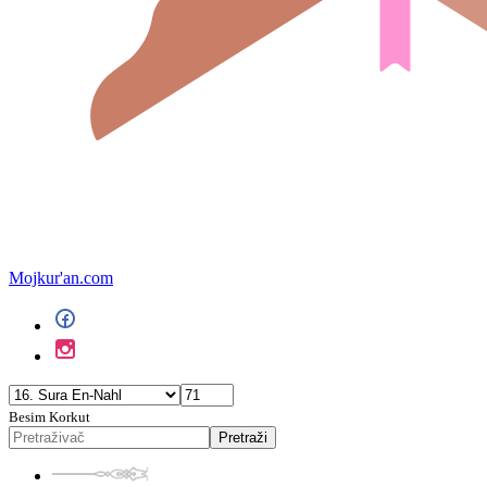
Mojkur'an.com
Besim Korkut
Pretraži