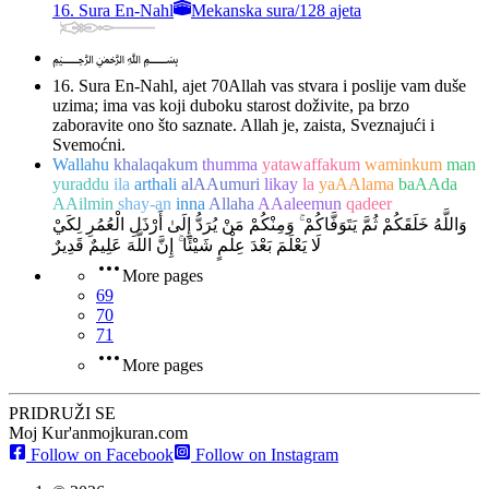
16. Sura En-Nahl
Mekanska sura
/
128 ajeta
﷽
16. Sura En-Nahl, ajet 70
Allah vas stvara i poslije vam duše
uzima; ima vas koji duboku starost doživite, pa brzo
zaboravite ono što saznate. Allah je, zaista, Sveznajući i
Svemoćni.
Wallahu
khalaqakum
thumma
yatawaffakum
waminkum
man
yuraddu
ila
arthali
alAAumuri
likay
la
yaAAlama
baAAda
AAilmin
shay-an
inna
Allaha
AAaleemun
qadeer
وَاللَّهُ خَلَقَكُمْ ثُمَّ يَتَوَفَّاكُمْ ۚ وَمِنْكُمْ مَنْ يُرَدُّ إِلَىٰ أَرْذَلِ الْعُمُرِ لِكَيْ
لَا يَعْلَمَ بَعْدَ عِلْمٍ شَيْئًا ۚ إِنَّ اللَّهَ عَلِيمٌ قَدِيرٌ
More pages
69
70
71
More pages
PRIDRUŽI SE
Moj Kur'an
mojkuran.com
Follow on Facebook
Follow on Instagram