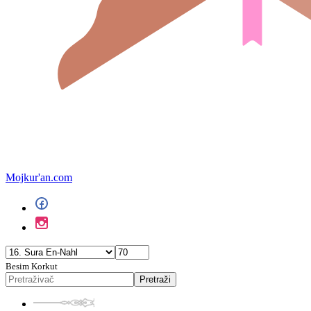
Mojkur'an.com
Besim Korkut
Pretraži