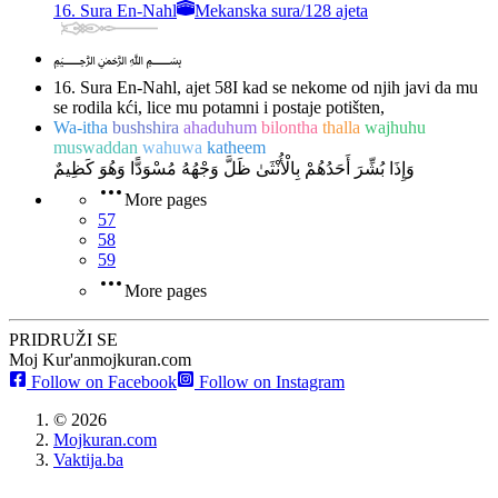
16. Sura En-Nahl
Mekanska sura
/
128 ajeta
﷽
16. Sura En-Nahl, ajet 58
I kad se nekome od njih javi da mu
se rodila kći, lice mu potamni i postaje potišten,
Wa-itha
bushshira
ahaduhum
bilontha
thalla
wajhuhu
muswaddan
wahuwa
katheem
وَإِذَا بُشِّرَ أَحَدُهُمْ بِالْأُنْثَىٰ ظَلَّ وَجْهُهُ مُسْوَدًّا وَهُوَ كَظِيمٌ
More pages
57
58
59
More pages
PRIDRUŽI SE
Moj Kur'an
mojkuran.com
Follow on Facebook
Follow on Instagram
©
2026
Mojkuran.com
Vaktija.ba