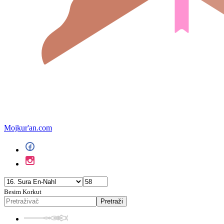
Mojkur'an.com
Besim Korkut
Pretraži