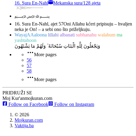
16. Sura En-Nahl
Mekanska sura
/
128 ajeta
﷽
16. Sura En-Nahl, ajet 57
Oni Allahu kćeri pripisuju – hvaljen
neka je On! – a sebi ono što priželjkuju.
WayajAAaloona
lillahi
albanati
subhanahu
walahum
ma
yashtahoon
وَيَجْعَلُونَ لِلَّهِ الْبَنَاتِ سُبْحَانَهُ ۙ وَلَهُمْ مَا يَشْتَهُونَ
More pages
56
57
58
More pages
PRIDRUŽI SE
Moj Kur'an
mojkuran.com
Follow on Facebook
Follow on Instagram
©
2026
Mojkuran.com
Vaktija.ba