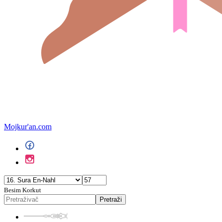
Mojkur'an.com
Besim Korkut
Pretraži