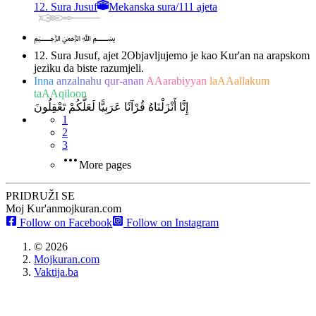
12. Sura Jusuf
Mekanska sura
/
111 ajeta
﷽
12. Sura Jusuf, ajet 2
Objavljujemo je kao Kur'an na arapskom
jeziku da biste razumjeli.
Inna
anzalnahu
qur-anan
AAarabiyyan
laAAallakum
taAAqiloon
إِنَّا أَنْزَلْنَاهُ قُرْآنًا عَرَبِيًّا لَعَلَّكُمْ تَعْقِلُونَ
1
2
3
More pages
PRIDRUŽI SE
Moj Kur'an
mojkuran.com
Follow on Facebook
Follow on Instagram
©
2026
Mojkuran.com
Vaktija.ba