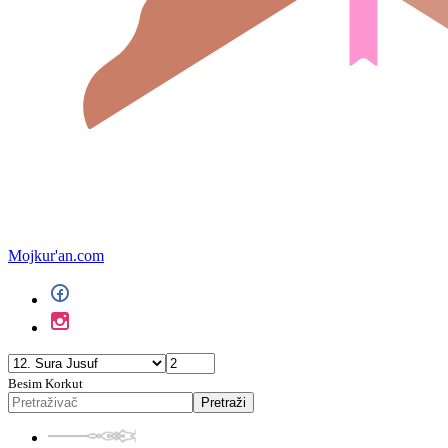
Mojkur'an.com
Besim Korkut
Pretraži