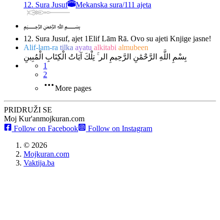
12. Sura Jusuf
Mekanska sura
/
111 ajeta
﷽
12. Sura Jusuf, ajet 1
Elif Lām Rā. Ovo su ajeti Knjige jasne!
Alif-lam-ra
tilka
ayatu
alkitabi
almubeen
بِسْمِ اللَّهِ الرَّحْمَٰنِ الرَّحِيمِ الر ۚ تِلْكَ آيَاتُ الْكِتَابِ الْمُبِينِ
1
2
More pages
PRIDRUŽI SE
Moj Kur'an
mojkuran.com
Follow on Facebook
Follow on Instagram
©
2026
Mojkuran.com
Vaktija.ba