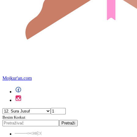
Mojkur'an.com
Besim Korkut
Pretraži