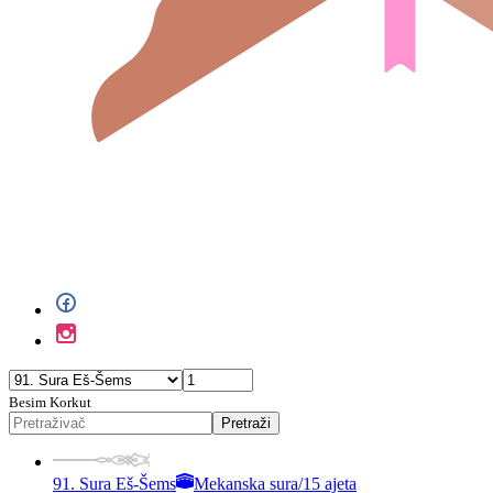
Besim Korkut
Pretraži
91. Sura Eš-Šems
Mekanska sura
/
15 ajeta