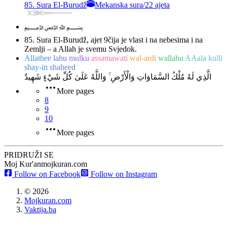
85. Sura El-Burudž
Mekanska sura
/
22 ajeta
﷽
85. Sura El-Burudž, ajet 9
čija je vlast i na nebesima i na
Zemlji – a Allah je svemu Svjedok.
Allathee
lahu
mulku
assamawati
wal-ardi
wallahu
AAala
kulli
shay-in
shaheed
الَّذِي لَهُ مُلْكُ السَّمَاوَاتِ وَالْأَرْضِ ۚ وَاللَّهُ عَلَىٰ كُلِّ شَيْءٍ شَهِيدٌ
More pages
8
9
10
More pages
PRIDRUŽI SE
Moj Kur'an
mojkuran.com
Follow on Facebook
Follow on Instagram
©
2026
Mojkuran.com
Vaktija.ba