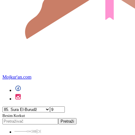
Mojkur'an.com
Besim Korkut
Pretraži