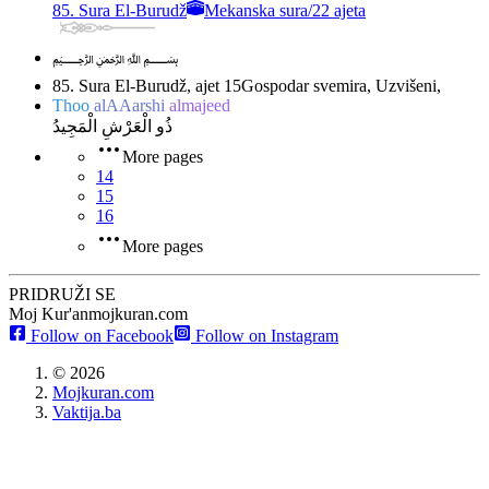
85. Sura El-Burudž
Mekanska sura
/
22 ajeta
﷽
85. Sura El-Burudž, ajet 15
Gospodar svemira, Uzvišeni,
Thoo
alAAarshi
almajeed
ذُو الْعَرْشِ الْمَجِيدُ
More pages
14
15
16
More pages
PRIDRUŽI SE
Moj Kur'an
mojkuran.com
Follow on Facebook
Follow on Instagram
©
2026
Mojkuran.com
Vaktija.ba