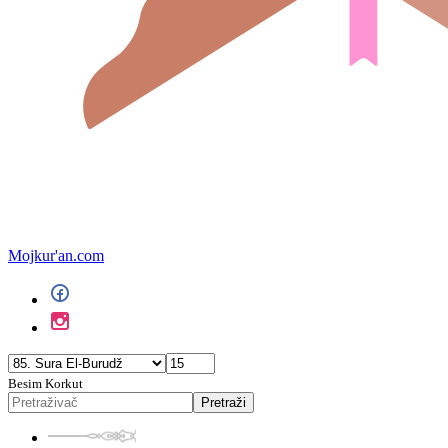
Mojkur'an.com
Besim Korkut
Pretraži