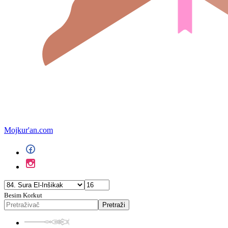
Mojkur'an.com
Besim Korkut
Pretraži