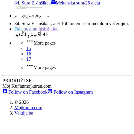
84. Sura El-Inšikak
Mekanska sura
/
25 ajeta
﷽
84. Sura El-Inšikak, ajet 16
I kunem se rumenilom večernjim,
Fala
oqsimu
bishshafaq
فَلَا أُقْسِمُ بِالشَّفَقِ
More pages
15
16
17
More pages
PRIDRUŽI SE
Moj Kur'an
mojkuran.com
Follow on Facebook
Follow on Instagram
©
2026
Mojkuran.com
Vaktija.ba