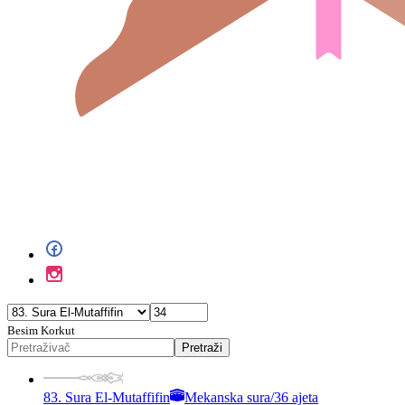
Besim Korkut
Pretraži
83. Sura El-Mutaffifin
Mekanska sura
/
36 ajeta