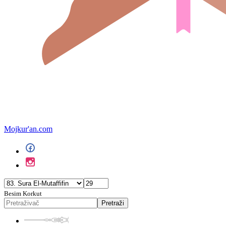
Mojkur'an.com
Besim Korkut
Pretraži