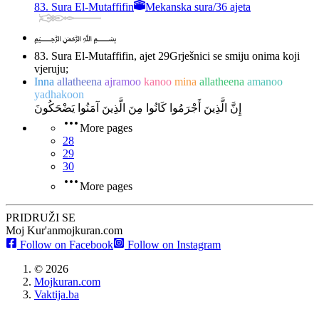
83. Sura El-Mutaffifin
Mekanska sura
/
36 ajeta
﷽
83. Sura El-Mutaffifin, ajet 29
Grješnici se smiju onima koji
vjeruju;
Inna
allatheena
ajramoo
kanoo
mina
allatheena
amanoo
yadhakoon
إِنَّ الَّذِينَ أَجْرَمُوا كَانُوا مِنَ الَّذِينَ آمَنُوا يَضْحَكُونَ
More pages
28
29
30
More pages
PRIDRUŽI SE
Moj Kur'an
mojkuran.com
Follow on Facebook
Follow on Instagram
©
2026
Mojkuran.com
Vaktija.ba