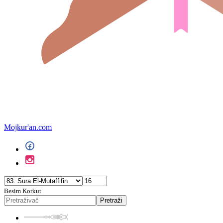
Mojkur'an.com
Besim Korkut
Pretraži