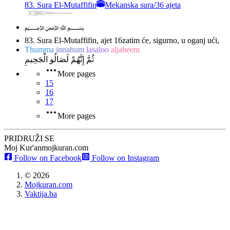
83. Sura El-Mutaffifin
Mekanska sura
/
36 ajeta
﷽
83. Sura El-Mutaffifin, ajet 16
zatim će, sigurno, u oganj ući,
Thumma
innahum
lasaloo
aljaheem
ثُمَّ إِنَّهُمْ لَصَالُو الْجَحِيمِ
More pages
15
16
17
More pages
PRIDRUŽI SE
Moj Kur'an
mojkuran.com
Follow on Facebook
Follow on Instagram
©
2026
Mojkuran.com
Vaktija.ba