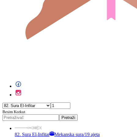
Besim Korkut
Pretraži
82. Sura El-Infitar
Mekanska sura
/
19 ajeta